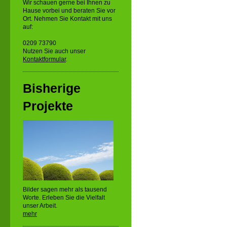
Wir schauen gerne bei Ihnen zu
Hause vorbei und beraten Sie vor
Ort. Nehmen Sie Kontakt mit uns
auf:
0209 73790
Nutzen Sie auch unser
Kontaktformular
.
Bisherige
Projekte
Bilder sagen mehr als tausend
Worte. Erleben Sie die Vielfalt
unser Arbeit.
mehr