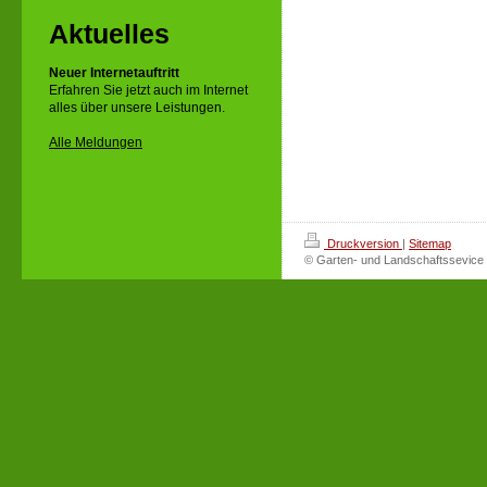
Aktuelles
Neuer Internetauftritt
Erfahren Sie jetzt auch im Internet
alles über unsere Leistungen.
Alle Meldungen
Druckversion
|
Sitemap
© Garten- und Landschaftssevice