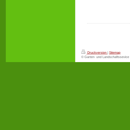
Druckversion
|
Sitemap
© Garten- und Landschaftssevice