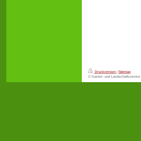
Druckversion
|
Sitemap
© Garten- und Landschaftssevice